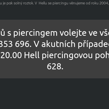
vou je pak solný roztok. V Hellu se piercingu věnujeme od roku 2004
 s piercingem volejte ve vše
353 696. V akutních případec
 20.00 Hell piercingovou po
628.