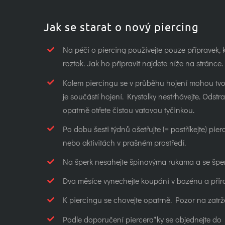
Jak se starat o nový piercing
Na péči o piercing používejte pouze přípravek, 
roztok. Jak ho připravit najdete níže na stránce.
Kolem piercingu se v průběhu hojení mohou tvořit
je součástí hojení. Krystalky nestrhávejte. Odstra
opatrně otřete čistou vatovou tyčinkou.
Po dobu šesti týdnů ošetřujte (= postříkejte) pi
nebo aktivitách v prašném prostředí.
Na šperk nesahejte špinavýma rukama a se šper
Dva měsíce vynechejte koupání v bazénu a příro
K piercingu se chovejte opatrně. Pozor na zatrže
Podle doporučení piercera*ky se objednejte do 