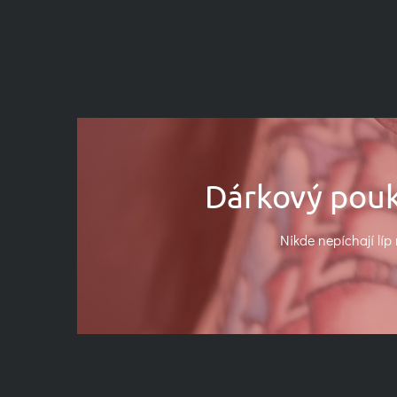
Dárkový pouka
Nikde nepíchají líp 