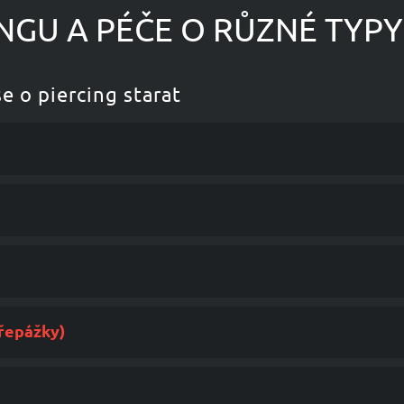
NGU A PÉČE O RŮZNÉ TYPY
se o piercing starat
přepážky)