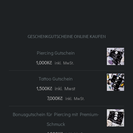
GESCHENKGUTSCHEINE ONLINE KAUFEN
Piercing Gutschein
1,000
Kč
inkl. MwSt.
Tattoo Gutschein
1,500
Kč
inkl. Mwst
Preisspanne:
7,000
Kč
inkl. MwSt.
1.500Kč
Bonusgutschein für Piercing mit Premium-
bis
Schmuck
7.000Kč