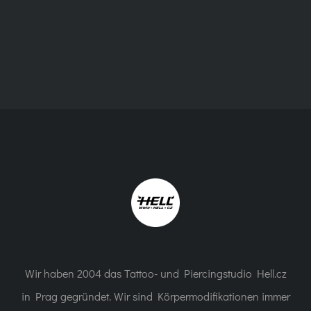
2
Wir haben 2004 das Tattoo- und Piercingstudio Hell.cz
in Prag gegründet. Wir sind Körpermodifikationen immer