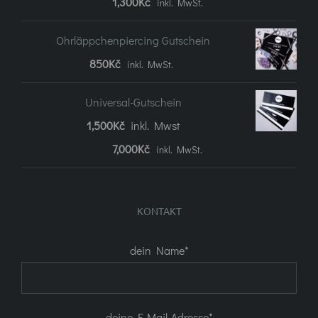
1,300
Kč
inkl. MwSt.
Ohrläppchenpiercing Gutschein
850
Kč
inkl. MwSt.
Universal-Gutschein
1,500
Kč
inkl. Mwst
Preisspanne:
7,000
Kč
inkl. MwSt.
1.500Kč
bis
KONTAKT
7.000Kč
dein Name*
deine E-Mail-Adresse*