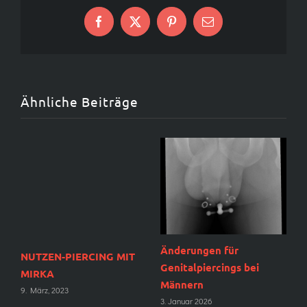
Auf
X
Pinterest
E-
Facebook
Mail
Ähnliche Beiträge
Änderungen für
O
NUTZEN-PIERCING MIT
Genitalpiercings bei
H
MIRKA
Männern
I
9. März, 2023
z
3. Januar 2026