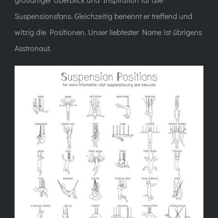
Suspensionsfans. Gleichzeitig benennt er treffend und
witzig die Positionen. Unser liebtester Name ist übrigens
Asstronaut
.