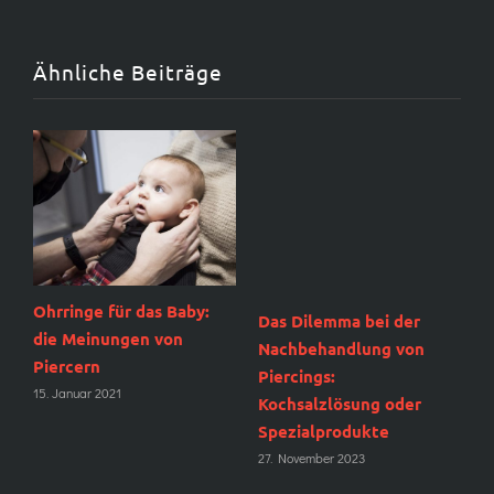
Ähnliche Beiträge
Ohrringe für das Baby:
Das Dilemma bei der
N
r
die Meinungen von
Nachbehandlung von
M
Piercern
Piercings:
9
15. Januar 2021
Kochsalzlösung oder
Spezialprodukte
27. November 2023