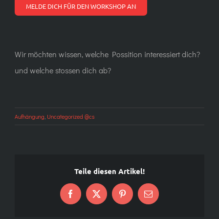
MELDE DICH FÜR DEN WORKSHOP AN
Wir möchten wissen, welche Possition interessiert dich?
und welche stossen dich ab?
Aufhängung
,
Uncategorized @cs
Teile diesen Artikel!
Auf
X
Pinterest
E-
Facebook
Mail