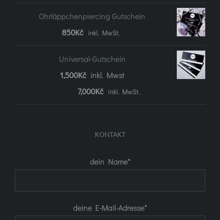
Ohrläppchenpiercing Gutschein
850
Kč
inkl. MwSt.
Universal-Gutschein
1,500
Kč
inkl. Mwst
Preisspanne:
7,000
Kč
inkl. MwSt.
1.500Kč
bis
KONTAKT
7.000Kč
dein Name*
deine E-Mail-Adresse*