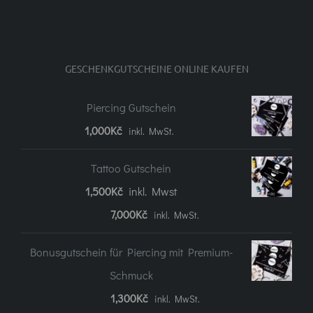
GESCHENKGUTSCHEINE ONLINE KAUFEN
Piercing Gutschein
1,000
Kč
inkl. MwSt.
Tattoo Gutschein
1,500
Kč
inkl. Mwst
Preisspanne:
7,000
Kč
inkl. MwSt.
1.500Kč
Bonusgutschein für Piercing mit Premium-
bis
Schmuck
7.000Kč
1,300
Kč
inkl. MwSt.