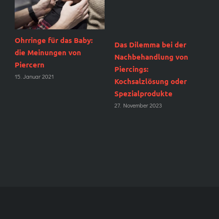
Ohrringe für das Baby:
Das Dilemma bei der
N
r
die Meinungen von
Nachbehandlung von
M
Piercern
Piercings:
9
15. Januar 2021
Kochsalzlösung oder
Spezialprodukte
27. November 2023