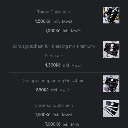
Tattoo Gutschein
1,500
Kč
inkl. Mwst
Preisspanne:
7,000
Kč
inkl. MwSt.
1.500Kč
Bonusgutschein für Piercing mit Premium-
bis
Schmuck
7.000Kč
1,300
Kč
inkl. MwSt.
Ohrläppchenpiercing Gutschein
850
Kč
inkl. MwSt.
Universal-Gutschein
1,500
Kč
inkl. Mwst
Preisspanne:
7,000
Kč
inkl. MwSt.