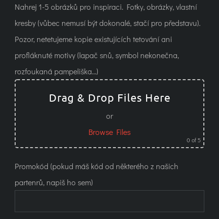
Nahrej 1-5 obrázků pro inspiraci. Fotky, obrázky, vlastní
kresby (vůbec nemusí být dokonalé, stačí pro představu).
Pozor, netetujeme kopie existujících tetování ani
profláknuté motivy (lapač snů, symbol nekonečna,
rozfoukaná pampeliška...)
Drag & Drop Files Here
or
Browse Files
0
of 5
Promokód (pokud máš kód od některého z našich
partenrů, napiš ho sem)