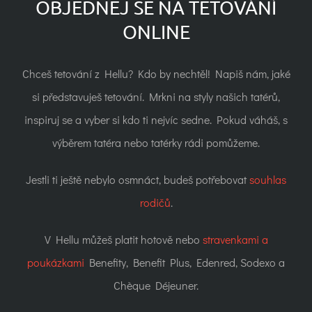
OBJEDNEJ SE NA TETOVÁNÍ
ONLINE
Chceš tetování z Hellu? Kdo by nechtěl! Napiš nám, jaké
si představuješ tetování. Mrkni na styly našich tatérů,
inspiruj se a vyber si kdo ti nejvíc sedne. Pokud váháš, s
výběrem tatéra nebo tatérky rádi pomůžeme.
Jestli ti ještě nebylo osmnáct, budeš potřebovat
souhlas
rodičů
.
V Hellu můžeš platit hotově nebo
stravenkami a
poukázkami
Benefity, Benefit Plus, Edenred, Sodexo a
Chèque Déjeuner.